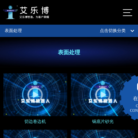
表面处理
点击切换分类
首页
佛山市艾乐
博机器人股
公司介绍
表面处理
份有限公司
自动化定制服务
艾乐
博总
数字化定制服务
部
地
智能制造
佛山市
在
图
南海区
智能仓储货架
CON
大沥镇
太平村
切边卷边机
锅底片砂光
案例视频