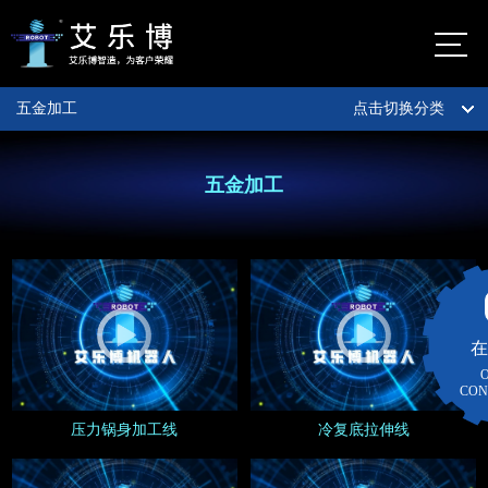
五金加工
点击切换分类
首页
佛山市艾乐
博机器人股
公司介绍
五金加工
份有限公司
自动化定制服务
艾乐
博总
数字化定制服务
部
地
智能制造
佛山市
在
图
南海区
智能仓储货架
CON
大沥镇
太平村
压力锅身加工线
冷复底拉伸线
案例视频