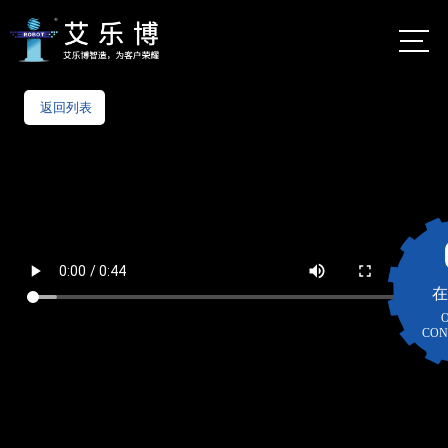
首页
返回列表
佛山市艾乐
博机器人股
公司介绍
份有限公司
自动化定制服务
艾乐
博总
数字化定制服务
部
地
在
智能制造
佛山市
图
CON
南海区
智能仓储货架
大沥镇
太平村
案例视频