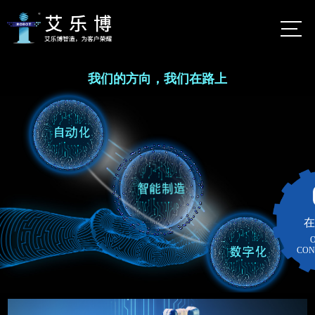
首页
我们的方向，我们在路上
佛山市艾乐
博机器人股
公司介绍
份有限公司
自动化定制服务
艾乐
博总
数字化定制服务
部
地
智能制造
佛山市
在
图
南海区
智能仓储货架
CON
大沥镇
太平村
案例视频