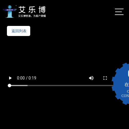
首页
返回列表
佛山市艾乐
博机器人股
公司介绍
份有限公司
自动化定制服务
艾乐
博总
数字化定制服务
部
地
在
智能制造
佛山市
图
CON
南海区
智能仓储货架
大沥镇
太平村
案例视频