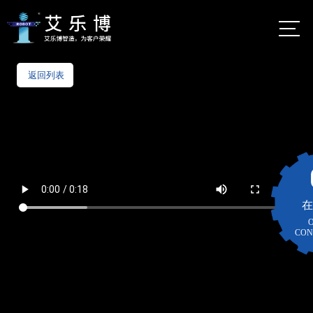
首页
返回列表
佛山市艾乐
博机器人股
公司介绍
份有限公司
自动化定制服务
艾乐
博总
数字化定制服务
部
地
在
智能制造
佛山市
图
CON
南海区
智能仓储货架
大沥镇
太平村
案例视频