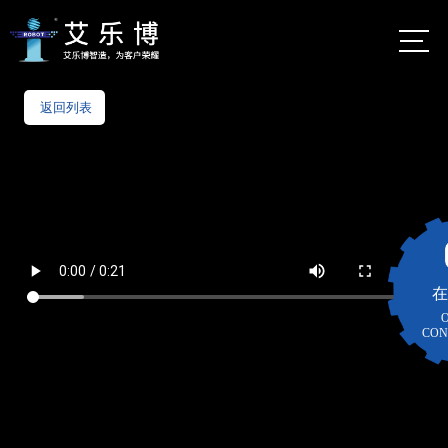
首页
返回列表
佛山市艾乐
博机器人股
公司介绍
份有限公司
自动化定制服务
艾乐
博总
数字化定制服务
部
地
在
智能制造
佛山市
图
CON
南海区
智能仓储货架
大沥镇
太平村
案例视频