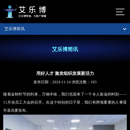
艾乐博简讯
首页
佛山市艾乐
博机器人股
公司介绍
艾乐博简讯
份有限公司
自动化定制服务
艾乐
用好人才 激发组织发展新活力
博总
数字化定制服务
部
发布日期：2024-11-14 浏览次数：
183
地
智能制造
佛山市
随着金秋时节的到来，万物丰收，我们也迎来了一个令人振奋的时刻
——
图
南海区
11月份员工大会的召开。在这个特别的日子里，我们有两项重要的人事晋
智能仓储货架
大沥镇
升喜讯要宣布。
太平村
案例视频