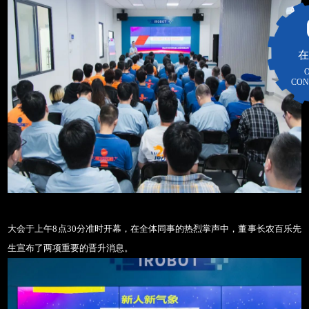
新闻公告
在
CON
大会于上午
8点30分准时开幕，在全体同事的热烈掌声中，董事长农百乐先
生宣布了两项重要的晋升消息。