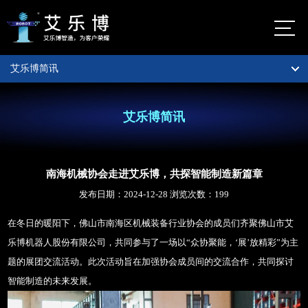
艾乐博简讯
首页
佛山市艾乐
博机器人股
公司介绍
艾乐博简讯
份有限公司
自动化定制服务
艾乐
南海机械协会走进艾乐博，共探智能制造新篇章
博总
数字化定制服务
部
发布日期：2024-12-28 浏览次数：
199
地
智能制造
佛山市
在冬日的暖阳下，佛山市南海区机械装备行业协会的成员们齐聚佛山市艾
图
南海区
乐博机器人股份有限公司，共同参与了一场以“众协聚能，‘展’放精彩”为主
智能仓储货架
大沥镇
题的展团交流活动。此次活动旨在加强协会成员间的交流合作，共同探讨
太平村
案例视频
智能制造的未来发展。